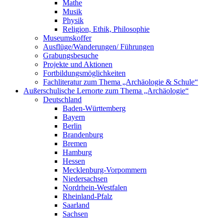
Mathe
Musik
Physik
Religion, Ethik, Philosophie
Museumskoffer
Ausflüge/Wanderungen/ Führungen
Grabungsbesuche
Projekte und Aktionen
Fortbildungsmöglichkeiten
Fachliteratur zum Thema „Archäologie & Schule“
Außerschulische Lernorte zum Thema „Archäologie“
Deutschland
Baden-Württemberg
Bayern
Berlin
Brandenburg
Bremen
Hamburg
Hessen
Mecklenburg-Vorpommern
Niedersachsen
Nordrhein-Westfalen
Rheinland-Pfalz
Saarland
Sachsen