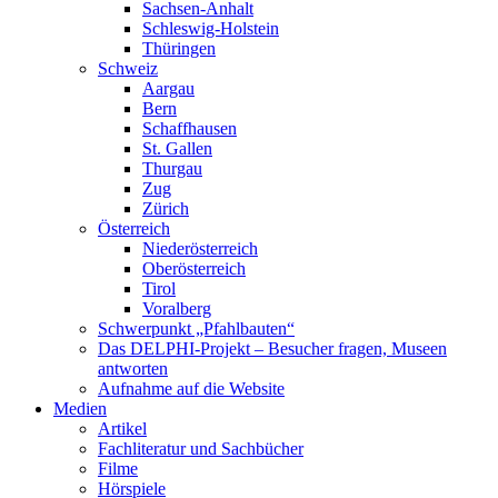
Sachsen-Anhalt
Schleswig-Holstein
Thüringen
Schweiz
Aargau
Bern
Schaffhausen
St. Gallen
Thurgau
Zug
Zürich
Österreich
Niederösterreich
Oberösterreich
Tirol
Voralberg
Schwerpunkt „Pfahlbauten“
Das DELPHI-Projekt – Besucher fragen, Museen
antworten
Aufnahme auf die Website
Medien
Artikel
Fachliteratur und Sachbücher
Filme
Hörspiele