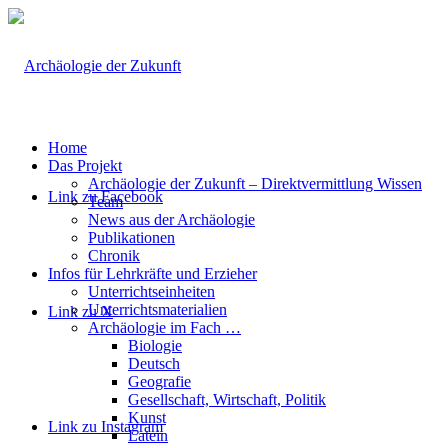
Home
Das Projekt
Archäologie der Zukunft – Direktvermittlung Wissen
Link zu Facebook
Team
News aus der Archäologie
Publikationen
Chronik
Infos für Lehrkräfte und Erzieher
Unterrichtseinheiten
Unterrichtsmaterialien
Link zu X
Archäologie im Fach …
Biologie
Deutsch
Geografie
Gesellschaft, Wirtschaft, Politik
Kunst
Link zu Instagram
Latein