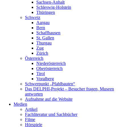
Sachsen-Anhalt
Schleswig-Holstein
Thüringen
Schweiz
Aargau
Bern
Schaffhausen
St. Gallen
Thurgau
Zug
Zürich
Österreich
Niederösterreich
Oberösterreich
Tirol
Voralberg
Schwerpunkt „Pfahlbauten“
Das DELPHI-Projekt – Besucher fragen, Museen
antworten
Aufnahme auf die Website
Medien
Artikel
Fachliteratur und Sachbücher
Filme
Hörspiele