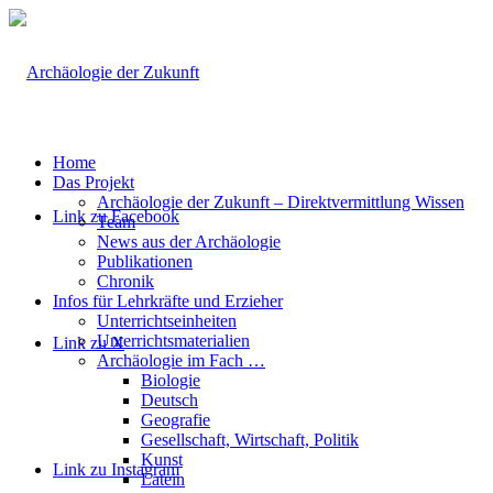
Home
Das Projekt
Archäologie der Zukunft – Direktvermittlung Wissen
Link zu Facebook
Team
News aus der Archäologie
Publikationen
Chronik
Infos für Lehrkräfte und Erzieher
Unterrichtseinheiten
Unterrichtsmaterialien
Link zu X
Archäologie im Fach …
Biologie
Deutsch
Geografie
Gesellschaft, Wirtschaft, Politik
Kunst
Link zu Instagram
Latein