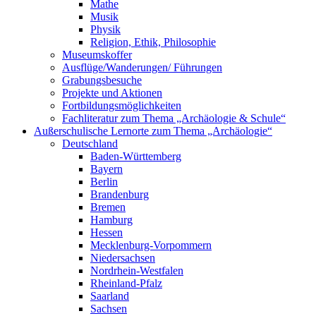
Mathe
Musik
Physik
Religion, Ethik, Philosophie
Museumskoffer
Ausflüge/Wanderungen/ Führungen
Grabungsbesuche
Projekte und Aktionen
Fortbildungsmöglichkeiten
Fachliteratur zum Thema „Archäologie & Schule“
Außerschulische Lernorte zum Thema „Archäologie“
Deutschland
Baden-Württemberg
Bayern
Berlin
Brandenburg
Bremen
Hamburg
Hessen
Mecklenburg-Vorpommern
Niedersachsen
Nordrhein-Westfalen
Rheinland-Pfalz
Saarland
Sachsen