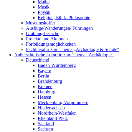
Mathe
Musik
Physik
Religion, Ethik, Philosophie
Museumskoffer
Ausflüge/Wanderungen/ Führungen
Grabungsbesuche
Projekte und Aktionen
Fortbildungsmöglichkeiten
Fachliteratur zum Thema „Archäologie & Schule“
Außerschulische Lernorte zum Thema „Archäologie“
Deutschland
Baden-Württemberg
Bayern
Berlin
Brandenburg
Bremen
Hamburg
Hessen
Mecklenburg-Vorpommern
Niedersachsen
Nordrhein-Westfalen
Rheinland-Pfalz
Saarland
Sachsen