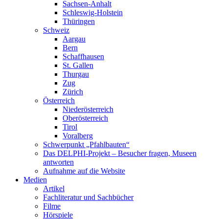
Sachsen-Anhalt
Schleswig-Holstein
Thüringen
Schweiz
Aargau
Bern
Schaffhausen
St. Gallen
Thurgau
Zug
Zürich
Österreich
Niederösterreich
Oberösterreich
Tirol
Voralberg
Schwerpunkt „Pfahlbauten“
Das DELPHI-Projekt – Besucher fragen, Museen
antworten
Aufnahme auf die Website
Medien
Artikel
Fachliteratur und Sachbücher
Filme
Hörspiele