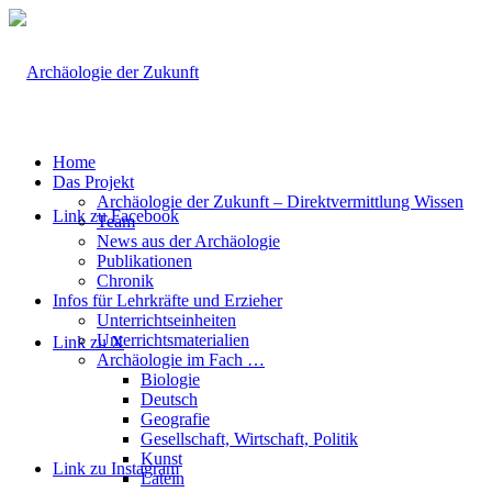
Home
Das Projekt
Archäologie der Zukunft – Direktvermittlung Wissen
Link zu Facebook
Team
News aus der Archäologie
Publikationen
Chronik
Infos für Lehrkräfte und Erzieher
Unterrichtseinheiten
Unterrichtsmaterialien
Link zu X
Archäologie im Fach …
Biologie
Deutsch
Geografie
Gesellschaft, Wirtschaft, Politik
Kunst
Link zu Instagram
Latein