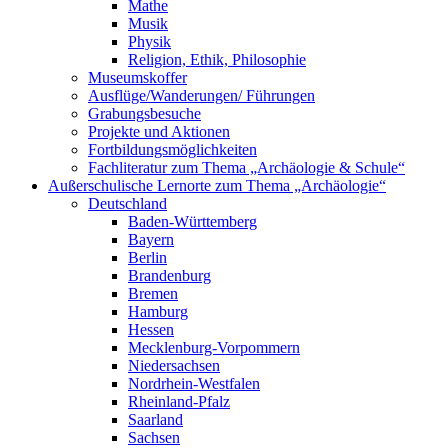
Mathe
Musik
Physik
Religion, Ethik, Philosophie
Museumskoffer
Ausflüge/Wanderungen/ Führungen
Grabungsbesuche
Projekte und Aktionen
Fortbildungsmöglichkeiten
Fachliteratur zum Thema „Archäologie & Schule“
Außerschulische Lernorte zum Thema „Archäologie“
Deutschland
Baden-Württemberg
Bayern
Berlin
Brandenburg
Bremen
Hamburg
Hessen
Mecklenburg-Vorpommern
Niedersachsen
Nordrhein-Westfalen
Rheinland-Pfalz
Saarland
Sachsen