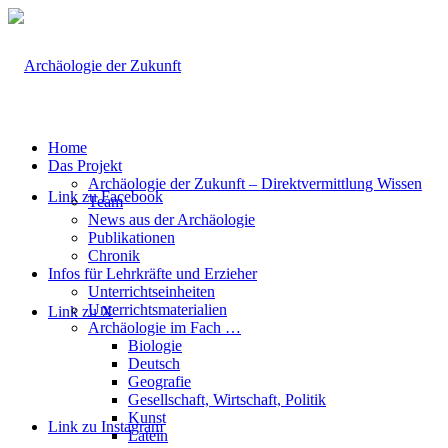
Home
Das Projekt
Archäologie der Zukunft – Direktvermittlung Wissen
Link zu Facebook
Team
News aus der Archäologie
Publikationen
Chronik
Infos für Lehrkräfte und Erzieher
Unterrichtseinheiten
Unterrichtsmaterialien
Link zu X
Archäologie im Fach …
Biologie
Deutsch
Geografie
Gesellschaft, Wirtschaft, Politik
Kunst
Link zu Instagram
Latein