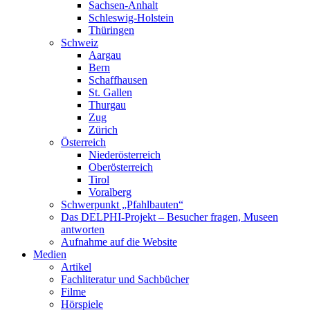
Sachsen-Anhalt
Schleswig-Holstein
Thüringen
Schweiz
Aargau
Bern
Schaffhausen
St. Gallen
Thurgau
Zug
Zürich
Österreich
Niederösterreich
Oberösterreich
Tirol
Voralberg
Schwerpunkt „Pfahlbauten“
Das DELPHI-Projekt – Besucher fragen, Museen
antworten
Aufnahme auf die Website
Medien
Artikel
Fachliteratur und Sachbücher
Filme
Hörspiele