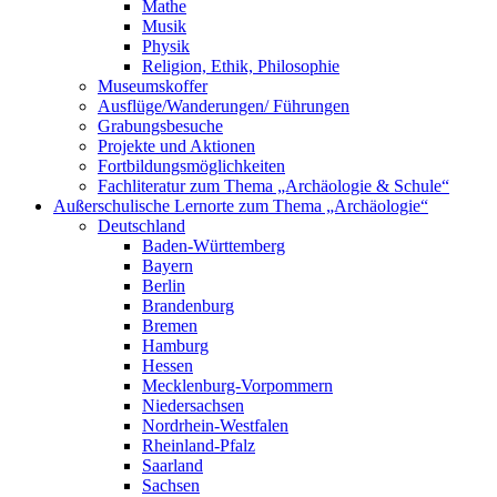
Mathe
Musik
Physik
Religion, Ethik, Philosophie
Museumskoffer
Ausflüge/Wanderungen/ Führungen
Grabungsbesuche
Projekte und Aktionen
Fortbildungsmöglichkeiten
Fachliteratur zum Thema „Archäologie & Schule“
Außerschulische Lernorte zum Thema „Archäologie“
Deutschland
Baden-Württemberg
Bayern
Berlin
Brandenburg
Bremen
Hamburg
Hessen
Mecklenburg-Vorpommern
Niedersachsen
Nordrhein-Westfalen
Rheinland-Pfalz
Saarland
Sachsen