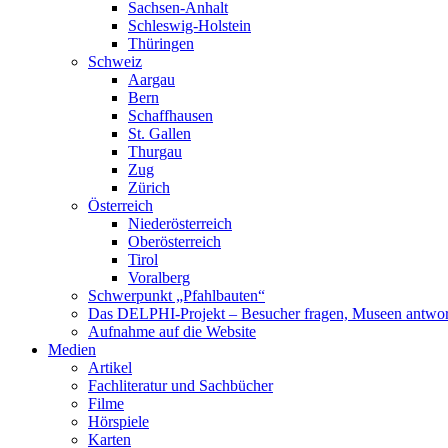
Sachsen-Anhalt
Schleswig-Holstein
Thüringen
Schweiz
Aargau
Bern
Schaffhausen
St. Gallen
Thurgau
Zug
Zürich
Österreich
Niederösterreich
Oberösterreich
Tirol
Voralberg
Schwerpunkt „Pfahlbauten“
Das DELPHI-Projekt – Besucher fragen, Museen antwor
Aufnahme auf die Website
Medien
Artikel
Fachliteratur und Sachbücher
Filme
Hörspiele
Karten