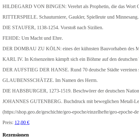
HILDEGARD VON BINGEN: Verehrt als Prophetin, die das Wort Gottes 
RITTERSPIELE. Schauturniere, Gaukler, Spielleute und Minnesang.
DIE STAUFER, 1138-1254. Vorstoß nach Sizilien.
FEHDE: Um Macht und Ehre.
DER DOMBAU ZU KÖLN: eines der kühnsten Bauvorhaben des Mitt
KARL IV. In Krisenzeiten kämpft sich ein Böhme auf den deutschen
DER AUFSTIEG DER HANSE. Rund 70 deutsche Städte vereinen sich 
GLAUBENSSCHÄTZE. Im Namen des Herrn.
DIE HABSBURGER, 1273-1519. Beschwörer der deutschen Nation
JOHANNES GUTENBERG. Buchdruck mit beweglichen Metall-Let
(https://shop.geo.de/geschichte/geo-epoche/einzelhefte/geo-epoche-deu
Preis:
12,00 €
Rezensionen