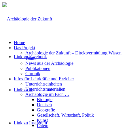
Home
Das Projekt
Archäologie der Zukunft – Direktvermittlung Wissen
Link zu Facebook
Team
News aus der Archäologie
Publikationen
Chronik
Infos für Lehrkräfte und Erzieher
Unterrichtseinheiten
Unterrichtsmaterialien
Link zu X
Archäologie im Fach …
Biologie
Deutsch
Geografie
Gesellschaft, Wirtschaft, Politik
Kunst
Link zu Instagram
Latein