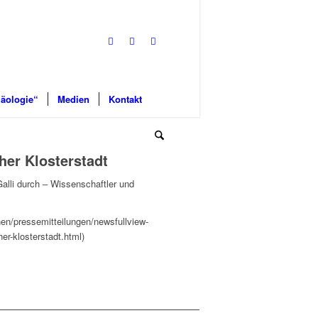
äologie“
Medien
Kontakt
her Klosterstadt
alli durch ‒ Wissenschaftler und
onen/pressemitteilungen/newsfullview-
her-klosterstadt.html)