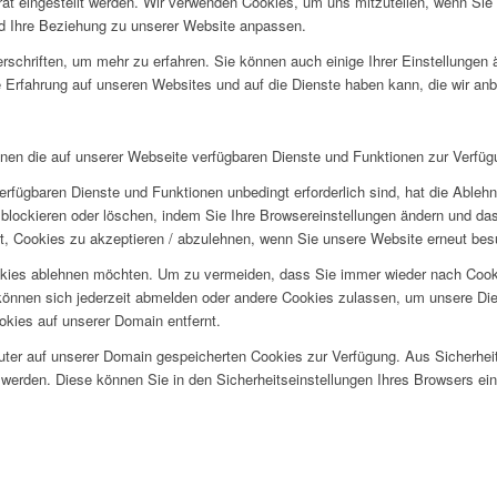
rät eingestellt werden. Wir verwenden Cookies, um uns mitzuteilen, wenn Si
und Ihre Beziehung zu unserer Website anpassen.
rschriften, um mehr zu erfahren. Sie können auch einige Ihrer Einstellungen
 Erfahrung auf unseren Websites und auf die Dienste haben kann, die wir an
hnen die auf unserer Webseite verfügbaren Dienste und Funktionen zur Verfügu
erfügbaren Dienste und Funktionen unbedingt erforderlich sind, hat die Able
blockieren oder löschen, indem Sie Ihre Browsereinstellungen ändern und das
t, Cookies zu akzeptieren / abzulehnen, wenn Sie unsere Website erneut be
okies ablehnen möchten. Um zu vermeiden, dass Sie immer wieder nach Cookie
e können sich jederzeit abmelden oder andere Cookies zulassen, um unsere D
okies auf unserer Domain entfernt.
puter auf unserer Domain gespeicherten Cookies zur Verfügung. Aus Sicherhe
werden. Diese können Sie in den Sicherheitseinstellungen Ihres Browsers ei