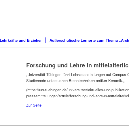
 Lehrkräfte und Erzieher
Außerschulische Lernorte zum Thema „Arch
Forschung und Lehre in mittelalterlic
„
Universität Tübingen führt Lehrveranstaltungen auf Campus G
Studierende untersuchen Brenntechniken antiker Keramik.
„
(https://uni-tuebingen.de/universitaet/aktuelles-und-publikati
pressemitteilungen/article/forschung-und-lehre-in-mittelalterlic
Zur Seite