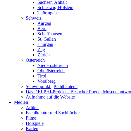
Sachsen-Anhalt
Schleswig-Holstein
Thüringen
Schweiz
Aargau
Bern
Schaffhausen
St. Gallen
Thurgau
Zug
Zürich
Österreich
Niederösterreich
Oberösterreich
Tirol
Voralberg
Schwerpunkt „Pfahlbauten“
Das DELPHI-Projekt – Besucher fragen, Museen antwor
Aufnahme auf die Website
Medien
Artikel
Fachliteratur und Sachbücher
Filme
Hörspiele
Karten