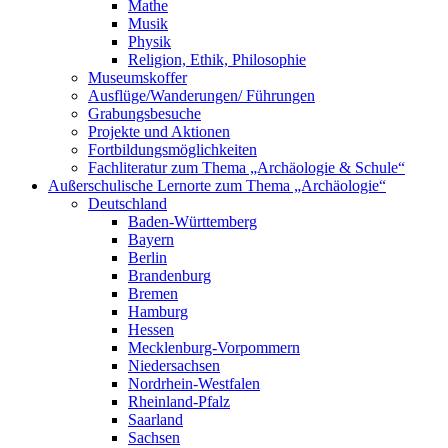
Mathe
Musik
Physik
Religion, Ethik, Philosophie
Museumskoffer
Ausflüge/Wanderungen/ Führungen
Grabungsbesuche
Projekte und Aktionen
Fortbildungsmöglichkeiten
Fachliteratur zum Thema „Archäologie & Schule“
Außerschulische Lernorte zum Thema „Archäologie“
Deutschland
Baden-Württemberg
Bayern
Berlin
Brandenburg
Bremen
Hamburg
Hessen
Mecklenburg-Vorpommern
Niedersachsen
Nordrhein-Westfalen
Rheinland-Pfalz
Saarland
Sachsen