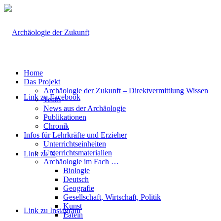
Home
Das Projekt
Archäologie der Zukunft – Direktvermittlung Wissen
Link zu Facebook
Team
News aus der Archäologie
Publikationen
Chronik
Infos für Lehrkräfte und Erzieher
Unterrichtseinheiten
Unterrichtsmaterialien
Link zu X
Archäologie im Fach …
Biologie
Deutsch
Geografie
Gesellschaft, Wirtschaft, Politik
Kunst
Link zu Instagram
Latein