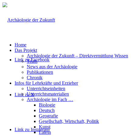
Home
Das Projekt
Archäologie der Zukunft – Direktvermittlung Wissen
Link zu Facebook
Team
News aus der Archäologie
Publikationen
Chronik
Infos für Lehrkräfte und Erzieher
Unterrichtseinheiten
Unterrichtsmaterialien
Link zu X
Archäologie im Fach …
Biologie
Deutsch
Geografie
Gesellschaft, Wirtschaft, Politik
Kunst
Link zu Instagram
Latein