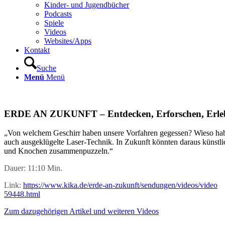
Kinder- und Jugendbücher
Podcasts
Spiele
Videos
Websites/Apps
Kontakt
Suche
Menü
Menü
ERDE AN ZUKUNFT – Entdecken, Erforschen, Erlebe
„Von welchem Geschirr haben unsere Vorfahren gegessen? Wieso habe
auch ausgeklügelte Laser-Technik. In Zukunft könnten daraus künstlic
und Knochen zusammenpuzzeln.“
Dauer: 11:10 Min.
Link:
https://www.kika.de/erde-an-zukunft/sendungen/videos/video
59448.html
Zum dazugehörigen Artikel und weiteren Videos