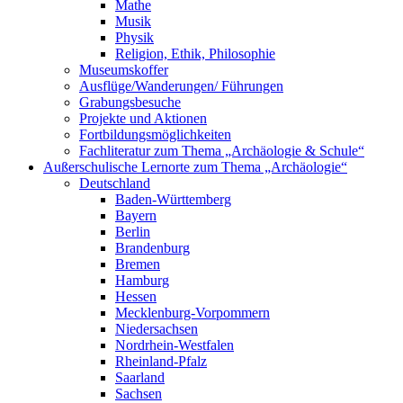
Mathe
Musik
Physik
Religion, Ethik, Philosophie
Museumskoffer
Ausflüge/Wanderungen/ Führungen
Grabungsbesuche
Projekte und Aktionen
Fortbildungsmöglichkeiten
Fachliteratur zum Thema „Archäologie & Schule“
Außerschulische Lernorte zum Thema „Archäologie“
Deutschland
Baden-Württemberg
Bayern
Berlin
Brandenburg
Bremen
Hamburg
Hessen
Mecklenburg-Vorpommern
Niedersachsen
Nordrhein-Westfalen
Rheinland-Pfalz
Saarland
Sachsen