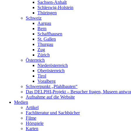
Sachsen-Anhalt
Schleswig-Holstein
Thüringen
Schweiz
Aargau
Bern
Schaffhausen
St. Gallen
Thurgau
Zug
Zürich
Österreich
Niederösterreich
Oberösterreich
Tirol
Voralberg
Schwerpunkt „Pfahlbauten“
Das DELPHI-Projekt – Besucher fragen, Museen antwor
Aufnahme auf die Website
Medien
Artikel
Fachliteratur und Sachbücher
Filme
Hörspiele
Karten