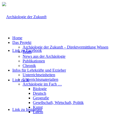
Home
Das Projekt
Archäologie der Zukunft – Direktvermittlung Wissen
Link zu Facebook
Team
News aus der Archäologie
Publikationen
Chronik
Infos für Lehrkräfte und Erzieher
Unterrichtseinheiten
Unterrichtsmaterialien
Link zu X
Archäologie im Fach …
Biologie
Deutsch
Geografie
Gesellschaft, Wirtschaft, Politik
Kunst
Link zu Instagram
Latein