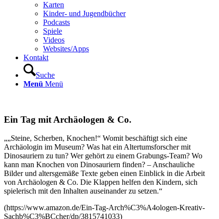
Karten
Kinder- und Jugendbücher
Podcasts
Spiele
Videos
Websites/Apps
Kontakt
Suche
Menü
Menü
Ein Tag mit Archäologen
&
Co.
„„Steine, Scherben, Knochen!“ Womit beschäftigt sich eine
Archäologin im Museum? Was hat ein Altertumsforscher mit
Dinosauriern zu tun? Wer gehört zu einem Grabungs-Team? Wo
kann man Knochen von Dinosauriern finden? – Anschauliche
Bilder und altersgemäße Texte geben einen Einblick in die Arbeit
von Archäologen & Co. Die Klappen helfen den Kindern, sich
spielerisch mit den Inhalten auseinander zu setzen.“
(https://www.amazon.de/Ein-Tag-Arch%C3%A4ologen-Kreativ-
Sachb%C3%BCcher/dp/3815741033)