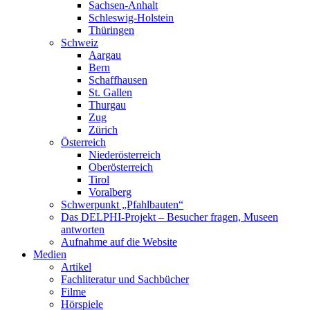
Sachsen-Anhalt
Schleswig-Holstein
Thüringen
Schweiz
Aargau
Bern
Schaffhausen
St. Gallen
Thurgau
Zug
Zürich
Österreich
Niederösterreich
Oberösterreich
Tirol
Voralberg
Schwerpunkt „Pfahlbauten“
Das DELPHI-Projekt – Besucher fragen, Museen
antworten
Aufnahme auf die Website
Medien
Artikel
Fachliteratur und Sachbücher
Filme
Hörspiele