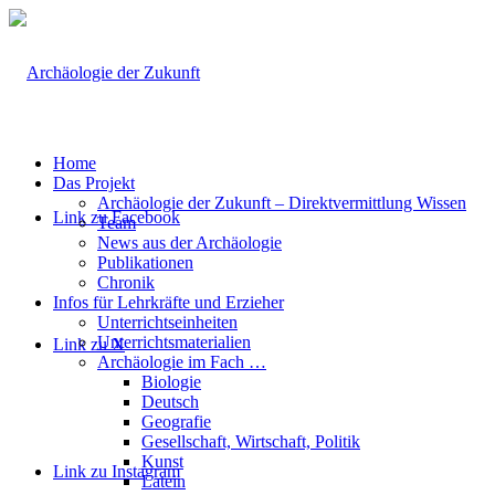
Home
Das Projekt
Archäologie der Zukunft – Direktvermittlung Wissen
Link zu Facebook
Team
News aus der Archäologie
Publikationen
Chronik
Infos für Lehrkräfte und Erzieher
Unterrichtseinheiten
Unterrichtsmaterialien
Link zu X
Archäologie im Fach …
Biologie
Deutsch
Geografie
Gesellschaft, Wirtschaft, Politik
Kunst
Link zu Instagram
Latein