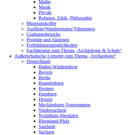
Mathe
Musik
Physik
Religion, Ethik, Philosophie
Museumskoffer
Ausflüge/Wanderungen/ Führungen
Grabungsbesuche
Projekte und Aktionen
Fortbildungsmöglichkeiten
Fachliteratur zum Thema „Archäologie & Schule“
Außerschulische Lernorte zum Thema „Archäologie“
Deutschland
Baden-Württemberg
Bayern
Berlin
Brandenburg
Bremen
Hamburg
Hessen
Mecklenburg-Vorpommern
Niedersachsen
Nordrhein-Westfalen
Rheinland-Pfalz
Saarland
Sachsen