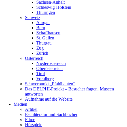
Sachsen-Anhalt
Schleswig-Holstein
Thüringen
Schweiz
Aargau
Bern
Schaffhausen
St. Gallen
Thurgau
Zug
Zürich
Österreich
Niederösterreich
Oberösterreich
Tirol
Voralberg
Schwerpunkt „Pfahlbauten“
Das DELPHI-Projekt – Besucher fragen, Museen
antworten
Aufnahme auf die Website
Medien
Artikel
Fachliteratur und Sachbücher
Filme
Hörspiele