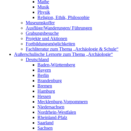
Mathe
Musik
Physik
Religion, Ethik, Philosophie
Museumskoffer
Ausflüge/Wanderungen/ Führungen
Grabungsbesuche
Projekte und Aktionen
Fortbildungsmöglichkeiten
Fachliteratur zum Thema „Archäologie & Schule“
Außerschulische Lernorte zum Thema „Archäologie“
Deutschland
Baden-Württemberg
Bayern
Berlin
Brandenburg
Bremen
Hamburg
Hessen
Mecklenburg-Vorpommern
Niedersachsen
Nordrhein-Westfalen
Rheinland-Pfalz
Saarland
Sachsen