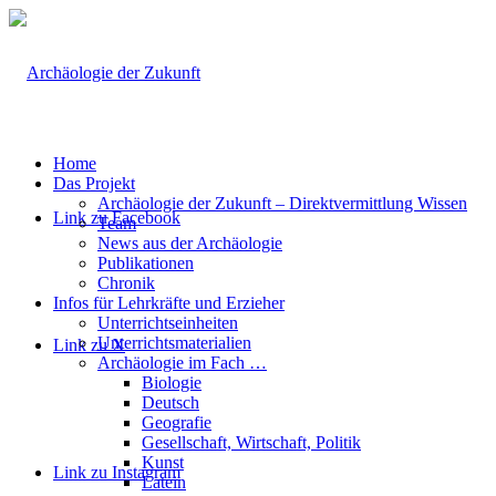
Home
Das Projekt
Archäologie der Zukunft – Direktvermittlung Wissen
Link zu Facebook
Team
News aus der Archäologie
Publikationen
Chronik
Infos für Lehrkräfte und Erzieher
Unterrichtseinheiten
Unterrichtsmaterialien
Link zu X
Archäologie im Fach …
Biologie
Deutsch
Geografie
Gesellschaft, Wirtschaft, Politik
Kunst
Link zu Instagram
Latein