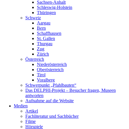
Sachsen-Anhalt
Schleswig-Holstein
Thüringen
Schweiz
Aargau
Bern
Schaffhausen
St. Gallen
Thurgau
Zug
Zürich
Österreich
Niederösterreich
Oberösterreich
Tirol
Voralberg
Schwerpunkt „Pfahlbauten“
Das DELPHI-Projekt – Besucher fragen, Museen
antworten
Aufnahme auf die Website
Medien
Artikel
Fachliteratur und Sachbücher
Filme
Hörspiele