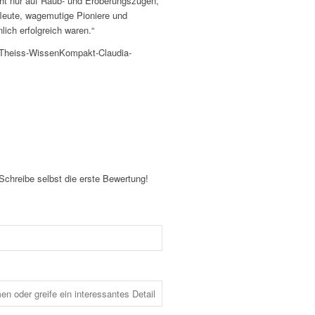
cht nur auf Raub- und Eroberungszügen,
leute, wagemutige Pioniere und
ich erfolgreich waren.“
-Theiss-WissenKompakt-Claudia-
Schreibe selbst die erste Bewertung!