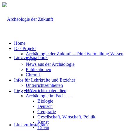
Home
Das Projekt
Archäologie der Zukunft – Direktvermittlung Wissen
Link zu Facebook
Team
News aus der Archäologie
Publikationen
Chronik
Infos für Lehrkräfte und Erzieher
Unterrichtseinheiten
Unterrichtsmaterialien
Link zu X
Archäologie im Fach …
Biologie
Deutsch
Geografie
Gesellschaft, Wirtschaft, Politik
Kunst
Link zu Instagram
Latein