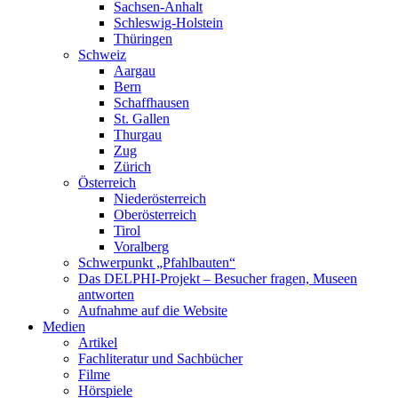
Sachsen-Anhalt
Schleswig-Holstein
Thüringen
Schweiz
Aargau
Bern
Schaffhausen
St. Gallen
Thurgau
Zug
Zürich
Österreich
Niederösterreich
Oberösterreich
Tirol
Voralberg
Schwerpunkt „Pfahlbauten“
Das DELPHI-Projekt – Besucher fragen, Museen
antworten
Aufnahme auf die Website
Medien
Artikel
Fachliteratur und Sachbücher
Filme
Hörspiele