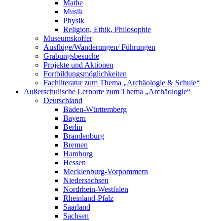
Mathe
Musik
Physik
Religion, Ethik, Philosophie
Museumskoffer
Ausflüge/Wanderungen/ Führungen
Grabungsbesuche
Projekte und Aktionen
Fortbildungsmöglichkeiten
Fachliteratur zum Thema „Archäologie & Schule“
Außerschulische Lernorte zum Thema „Archäologie“
Deutschland
Baden-Württemberg
Bayern
Berlin
Brandenburg
Bremen
Hamburg
Hessen
Mecklenburg-Vorpommern
Niedersachsen
Nordrhein-Westfalen
Rheinland-Pfalz
Saarland
Sachsen