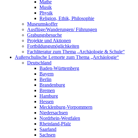
Mathe
Musik
Physik
Religion, Ethik, Philosophie
Museumskoffer
Ausflüge/Wanderungen/ Führungen
Grabungsbesuche
Projekte und Aktionen
Fortbildungsmöglichkeiten
Fachliteratur zum Thema „Archäologie & Schule“
Außerschulische Lernorte zum Thema „Archäologie“
Deutschland
Baden-Württemberg
Bayern
Berlin
Brandenburg
Bremen
Hamburg
Hessen
Mecklenburg-Vorpommern
Niedersachsen
Nordrhein-Westfalen
Rheinland-Pfalz
Saarland
Sachsen