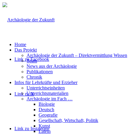
Home
Das Projekt
Archäologie der Zukunft – Direktvermittlung Wissen
Link zu Facebook
Team
News aus der Archäologie
Publikationen
Chronik
Infos für Lehrkräfte und Erzieher
Unterrichtseinheiten
Unterrichtsmaterialien
Link zu X
Archäologie im Fach …
Biologie
Deutsch
Geografie
Gesellschaft, Wirtschaft, Politik
Kunst
Link zu Instagram
Latein