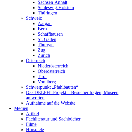
Sachsen-Anhalt
Schleswig-Holstein
Thüringen
Schweiz
Aargau
Bern
Schaffhausen
St. Gallen
Thurgau
Zug
Zürich
Österreich
Niederösterreich
Oberösterreich
Tirol
Voralberg
Schwerpunkt „Pfahlbauten“
Das DELPHI-Projekt – Besucher fragen, Museen
antworten
Aufnahme auf die Website
Medien
Artikel
Fachliteratur und Sachbücher
Filme
Hörspiele