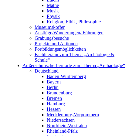
Mathe
Musik
Physik
Religion, Ethik, Philosophie
Museumskoffer
Ausflüge/Wanderungen/ Führungen
Grabungsbesuche
Projekte und Aktionen
Fortbildungsmöglichkeiten
Fachliteratur zum Thema „Archäologie &
Schule“
Außerschulische Lernorte zum Thema „Archäologie“
Deutschland
Baden-Württemberg
Bayern
Berlin
Brandenburg
Bremen
Hamburg
Hessen
Mecklenburg-Vorpommern
Niedersachsen
Nordrhein-Westfalen
Rheinland-Pfalz