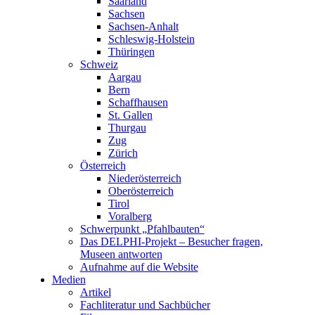
Saarland
Sachsen
Sachsen-Anhalt
Schleswig-Holstein
Thüringen
Schweiz
Aargau
Bern
Schaffhausen
St. Gallen
Thurgau
Zug
Zürich
Österreich
Niederösterreich
Oberösterreich
Tirol
Voralberg
Schwerpunkt „Pfahlbauten“
Das DELPHI-Projekt – Besucher fragen,
Museen antworten
Aufnahme auf die Website
Medien
Artikel
Fachliteratur und Sachbücher