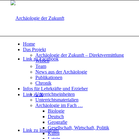
Home
Das Projekt
Archäologie der Zukunft – Direktvermittlung
Link zu Facebook
Wissen
Team
News aus der Archäologie
Publikationen
Chronik
Infos für Lehrkräfte und Erzieher
Unterrichtseinheiten
Link zu X
Unterrichtsmaterialien
Archäologie im Fach …
Biologie
Deutsch
Geografie
Gesellschaft, Wirtschaft, Politik
Link zu Instagram
Kunst
Latein