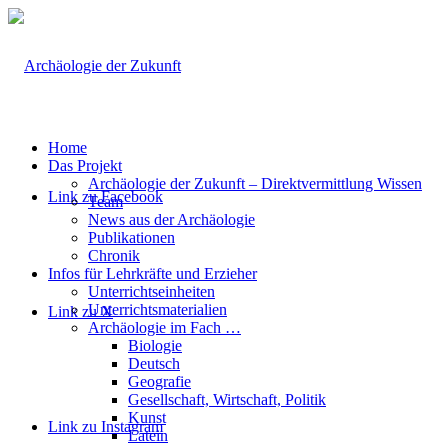
Home
Das Projekt
Archäologie der Zukunft – Direktvermittlung Wissen
Link zu Facebook
Team
News aus der Archäologie
Publikationen
Chronik
Infos für Lehrkräfte und Erzieher
Unterrichtseinheiten
Unterrichtsmaterialien
Link zu X
Archäologie im Fach …
Biologie
Deutsch
Geografie
Gesellschaft, Wirtschaft, Politik
Kunst
Link zu Instagram
Latein