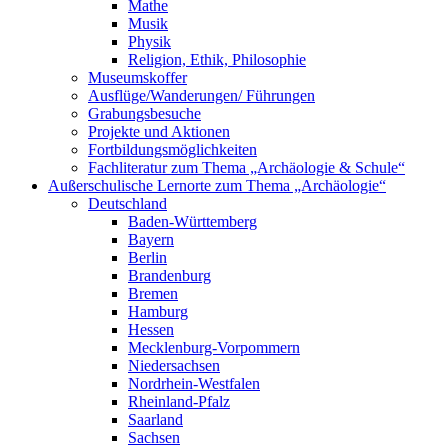
Mathe
Musik
Physik
Religion, Ethik, Philosophie
Museumskoffer
Ausflüge/Wanderungen/ Führungen
Grabungsbesuche
Projekte und Aktionen
Fortbildungsmöglichkeiten
Fachliteratur zum Thema „Archäologie & Schule“
Außerschulische Lernorte zum Thema „Archäologie“
Deutschland
Baden-Württemberg
Bayern
Berlin
Brandenburg
Bremen
Hamburg
Hessen
Mecklenburg-Vorpommern
Niedersachsen
Nordrhein-Westfalen
Rheinland-Pfalz
Saarland
Sachsen