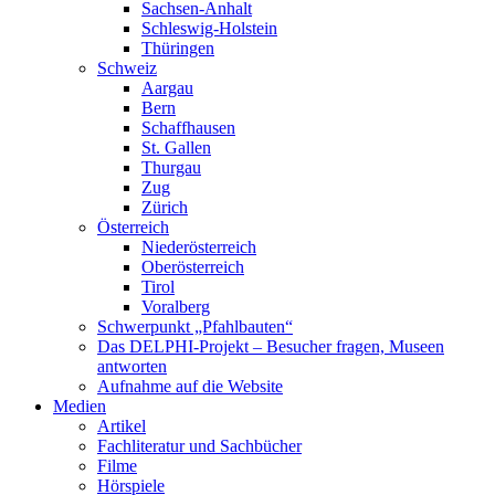
Sachsen-Anhalt
Schleswig-Holstein
Thüringen
Schweiz
Aargau
Bern
Schaffhausen
St. Gallen
Thurgau
Zug
Zürich
Österreich
Niederösterreich
Oberösterreich
Tirol
Voralberg
Schwerpunkt „Pfahlbauten“
Das DELPHI-Projekt – Besucher fragen, Museen
antworten
Aufnahme auf die Website
Medien
Artikel
Fachliteratur und Sachbücher
Filme
Hörspiele