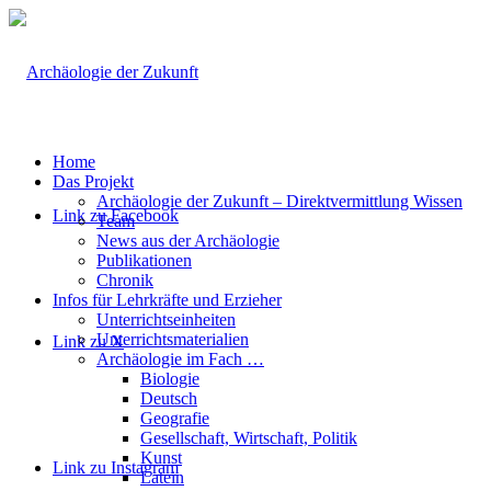
Home
Das Projekt
Archäologie der Zukunft – Direktvermittlung Wissen
Link zu Facebook
Team
News aus der Archäologie
Publikationen
Chronik
Infos für Lehrkräfte und Erzieher
Unterrichtseinheiten
Unterrichtsmaterialien
Link zu X
Archäologie im Fach …
Biologie
Deutsch
Geografie
Gesellschaft, Wirtschaft, Politik
Kunst
Link zu Instagram
Latein