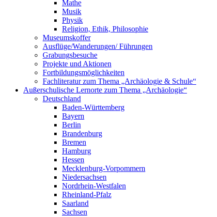
Mathe
Musik
Physik
Religion, Ethik, Philosophie
Museumskoffer
Ausflüge/Wanderungen/ Führungen
Grabungsbesuche
Projekte und Aktionen
Fortbildungsmöglichkeiten
Fachliteratur zum Thema „Archäologie & Schule“
Außerschulische Lernorte zum Thema „Archäologie“
Deutschland
Baden-Württemberg
Bayern
Berlin
Brandenburg
Bremen
Hamburg
Hessen
Mecklenburg-Vorpommern
Niedersachsen
Nordrhein-Westfalen
Rheinland-Pfalz
Saarland
Sachsen