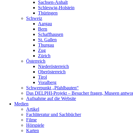
Sachsen-Anhalt
Schleswig-Holstein
Thüringen
Schweiz
Aargau
Bern
Schaffhausen
St. Gallen
Thurgau
Zug
Zürich
Österreich
Niederösterreich
Oberösterreich
Tirol
Voralberg
Schwerpunkt „Pfahlbauten“
Das DELPHI-Projekt – Besucher fragen, Museen antwor
Aufnahme auf die Website
Medien
Artikel
Fachliteratur und Sachbücher
Filme
Hörspiele
Karten