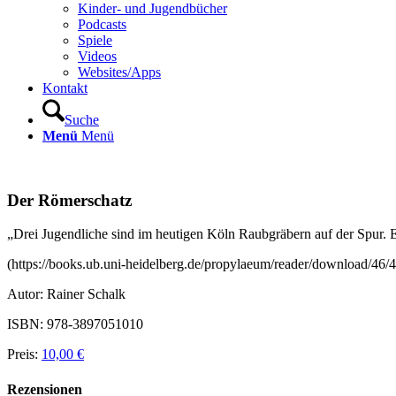
Kinder- und Jugendbücher
Podcasts
Spiele
Videos
Websites/Apps
Kontakt
Suche
Menü
Menü
Der Römerschatz
„Drei Jugendliche sind im heutigen Köln Raubgräbern auf der Spur. E
(https://books.ub.uni-heidelberg.de/propylaeum/reader/download/46
Autor: Rainer Schalk
ISBN: 978-3897051010
Preis:
10,00 €
Rezensionen