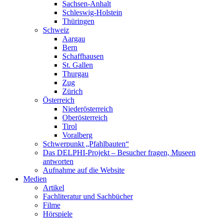
Sachsen-Anhalt
Schleswig-Holstein
Thüringen
Schweiz
Aargau
Bern
Schaffhausen
St. Gallen
Thurgau
Zug
Zürich
Österreich
Niederösterreich
Oberösterreich
Tirol
Voralberg
Schwerpunkt „Pfahlbauten“
Das DELPHI-Projekt – Besucher fragen, Museen
antworten
Aufnahme auf die Website
Medien
Artikel
Fachliteratur und Sachbücher
Filme
Hörspiele