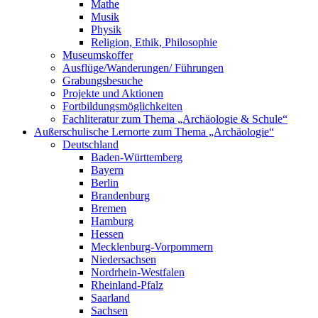
Mathe
Musik
Physik
Religion, Ethik, Philosophie
Museumskoffer
Ausflüge/Wanderungen/ Führungen
Grabungsbesuche
Projekte und Aktionen
Fortbildungsmöglichkeiten
Fachliteratur zum Thema „Archäologie & Schule“
Außerschulische Lernorte zum Thema „Archäologie“
Deutschland
Baden-Württemberg
Bayern
Berlin
Brandenburg
Bremen
Hamburg
Hessen
Mecklenburg-Vorpommern
Niedersachsen
Nordrhein-Westfalen
Rheinland-Pfalz
Saarland
Sachsen