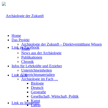
Home
Das Projekt
Archäologie der Zukunft – Direktvermittlung Wissen
Link zu Facebook
Team
News aus der Archäologie
Publikationen
Chronik
Infos für Lehrkräfte und Erzieher
Unterrichtseinheiten
Unterrichtsmaterialien
Link zu X
Archäologie im Fach …
Biologie
Deutsch
Geografie
Gesellschaft, Wirtschaft, Politik
Kunst
Link zu Instagram
Latein