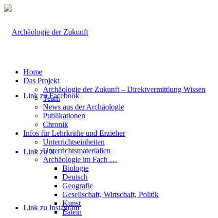
Home
Das Projekt
Archäologie der Zukunft – Direktvermittlung Wissen
Link zu Facebook
Team
News aus der Archäologie
Publikationen
Chronik
Infos für Lehrkräfte und Erzieher
Unterrichtseinheiten
Unterrichtsmaterialien
Link zu X
Archäologie im Fach …
Biologie
Deutsch
Geografie
Gesellschaft, Wirtschaft, Politik
Kunst
Link zu Instagram
Latein