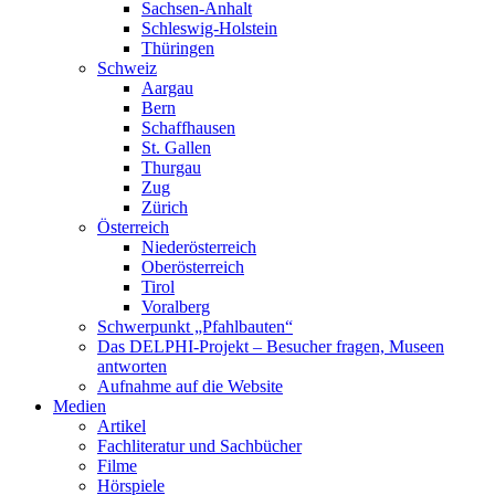
Sachsen-Anhalt
Schleswig-Holstein
Thüringen
Schweiz
Aargau
Bern
Schaffhausen
St. Gallen
Thurgau
Zug
Zürich
Österreich
Niederösterreich
Oberösterreich
Tirol
Voralberg
Schwerpunkt „Pfahlbauten“
Das DELPHI-Projekt – Besucher fragen, Museen
antworten
Aufnahme auf die Website
Medien
Artikel
Fachliteratur und Sachbücher
Filme
Hörspiele