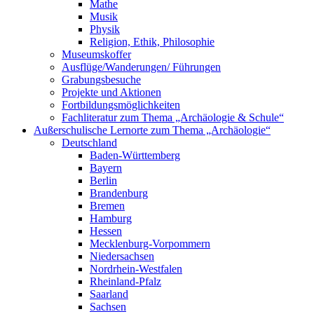
Mathe
Musik
Physik
Religion, Ethik, Philosophie
Museumskoffer
Ausflüge/Wanderungen/ Führungen
Grabungsbesuche
Projekte und Aktionen
Fortbildungsmöglichkeiten
Fachliteratur zum Thema „Archäologie & Schule“
Außerschulische Lernorte zum Thema „Archäologie“
Deutschland
Baden-Württemberg
Bayern
Berlin
Brandenburg
Bremen
Hamburg
Hessen
Mecklenburg-Vorpommern
Niedersachsen
Nordrhein-Westfalen
Rheinland-Pfalz
Saarland
Sachsen