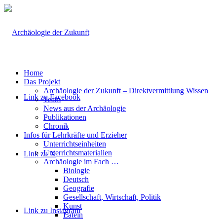
Home
Das Projekt
Archäologie der Zukunft – Direktvermittlung Wissen
Link zu Facebook
Team
News aus der Archäologie
Publikationen
Chronik
Infos für Lehrkräfte und Erzieher
Unterrichtseinheiten
Unterrichtsmaterialien
Link zu X
Archäologie im Fach …
Biologie
Deutsch
Geografie
Gesellschaft, Wirtschaft, Politik
Kunst
Link zu Instagram
Latein