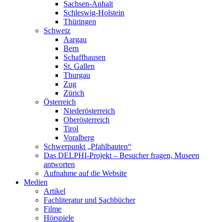
Sachsen-Anhalt
Schleswig-Holstein
Thüringen
Schweiz
Aargau
Bern
Schaffhausen
St. Gallen
Thurgau
Zug
Zürich
Österreich
Niederösterreich
Oberösterreich
Tirol
Voralberg
Schwerpunkt „Pfahlbauten“
Das DELPHI-Projekt – Besucher fragen, Museen
antworten
Aufnahme auf die Website
Medien
Artikel
Fachliteratur und Sachbücher
Filme
Hörspiele