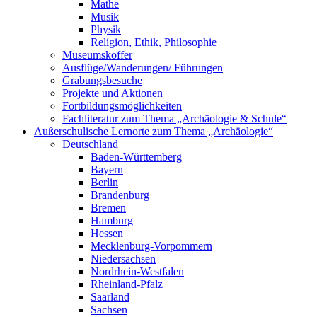
Mathe
Musik
Physik
Religion, Ethik, Philosophie
Museumskoffer
Ausflüge/Wanderungen/ Führungen
Grabungsbesuche
Projekte und Aktionen
Fortbildungsmöglichkeiten
Fachliteratur zum Thema „Archäologie & Schule“
Außerschulische Lernorte zum Thema „Archäologie“
Deutschland
Baden-Württemberg
Bayern
Berlin
Brandenburg
Bremen
Hamburg
Hessen
Mecklenburg-Vorpommern
Niedersachsen
Nordrhein-Westfalen
Rheinland-Pfalz
Saarland
Sachsen