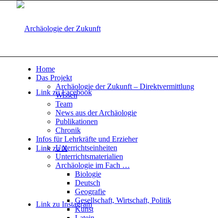
Home
Das Projekt
Archäologie der Zukunft – Direktvermittlung
Link zu Facebook
Wissen
Team
News aus der Archäologie
Publikationen
Chronik
Infos für Lehrkräfte und Erzieher
Unterrichtseinheiten
Link zu X
Unterrichtsmaterialien
Archäologie im Fach …
Biologie
Deutsch
Geografie
Gesellschaft, Wirtschaft, Politik
Link zu Instagram
Kunst
Latein