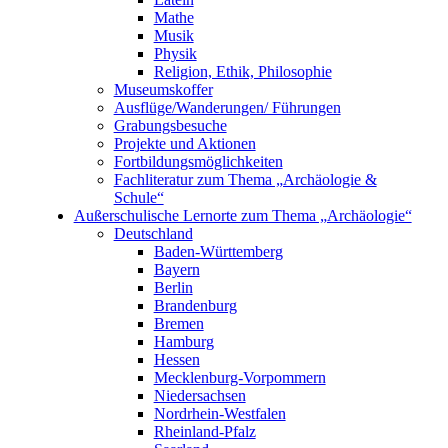
Mathe
Musik
Physik
Religion, Ethik, Philosophie
Museumskoffer
Ausflüge/Wanderungen/ Führungen
Grabungsbesuche
Projekte und Aktionen
Fortbildungsmöglichkeiten
Fachliteratur zum Thema „Archäologie &
Schule“
Außerschulische Lernorte zum Thema „Archäologie“
Deutschland
Baden-Württemberg
Bayern
Berlin
Brandenburg
Bremen
Hamburg
Hessen
Mecklenburg-Vorpommern
Niedersachsen
Nordrhein-Westfalen
Rheinland-Pfalz