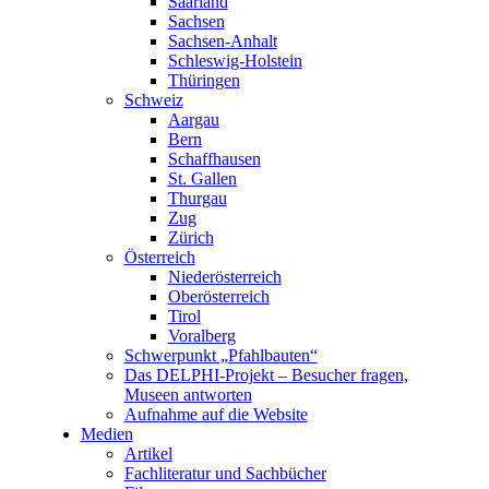
Saarland
Sachsen
Sachsen-Anhalt
Schleswig-Holstein
Thüringen
Schweiz
Aargau
Bern
Schaffhausen
St. Gallen
Thurgau
Zug
Zürich
Österreich
Niederösterreich
Oberösterreich
Tirol
Voralberg
Schwerpunkt „Pfahlbauten“
Das DELPHI-Projekt – Besucher fragen,
Museen antworten
Aufnahme auf die Website
Medien
Artikel
Fachliteratur und Sachbücher