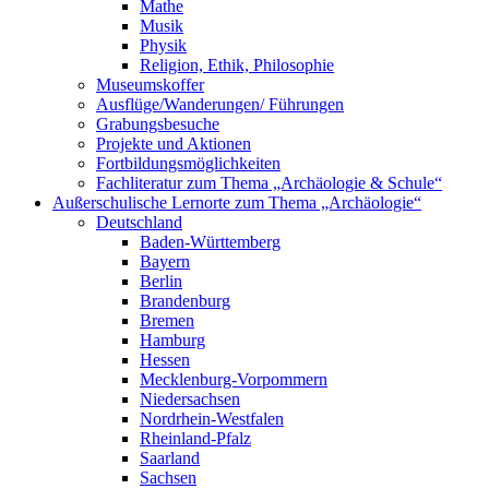
Mathe
Musik
Physik
Religion, Ethik, Philosophie
Museumskoffer
Ausflüge/Wanderungen/ Führungen
Grabungsbesuche
Projekte und Aktionen
Fortbildungsmöglichkeiten
Fachliteratur zum Thema „Archäologie & Schule“
Außerschulische Lernorte zum Thema „Archäologie“
Deutschland
Baden-Württemberg
Bayern
Berlin
Brandenburg
Bremen
Hamburg
Hessen
Mecklenburg-Vorpommern
Niedersachsen
Nordrhein-Westfalen
Rheinland-Pfalz
Saarland
Sachsen