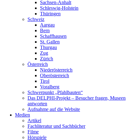
Sachsen-Anhalt
Schleswig-Holstein
Thüringen
Schweiz
Aargau
Bern
Schaffhausen
St. Gallen
Thurgau
Zug
Zürich
Österreich
Niederösterreich
Oberösterreich
Tirol
Voralberg
Schwerpunkt „Pfahlbauten“
Das DELPHI-Projekt – Besucher fragen, Museen
antworten
Aufnahme auf die Website
Medien
Artikel
Fachliteratur und Sachbücher
Filme
Hörspiele