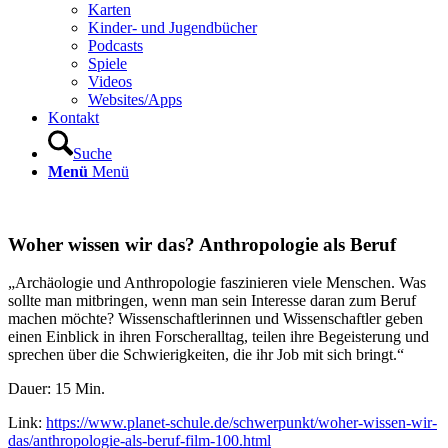
Karten
Kinder- und Jugendbücher
Podcasts
Spiele
Videos
Websites/Apps
Kontakt
Suche
Menü
Menü
Woher wissen wir das? Anthropologie als Beruf
„Archäologie und Anthropologie faszinieren viele Menschen. Was
sollte man mitbringen, wenn man sein Interesse daran zum Beruf
machen möchte? Wissenschaftlerinnen und Wissenschaftler geben
einen Einblick in ihren Forscheralltag, teilen ihre Begeisterung und
sprechen über die Schwierigkeiten, die ihr Job mit sich bringt.“
Dauer: 15 Min.
Link:
https://www.planet-schule.de/schwerpunkt/woher-wissen-wir-
das/anthropologie-als-beruf-film-100.html