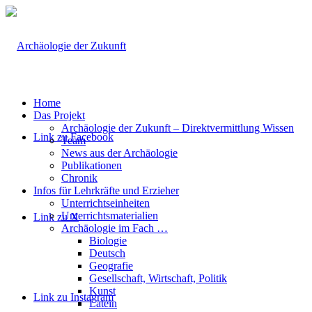
Home
Das Projekt
Archäologie der Zukunft – Direktvermittlung Wissen
Link zu Facebook
Team
News aus der Archäologie
Publikationen
Chronik
Infos für Lehrkräfte und Erzieher
Unterrichtseinheiten
Unterrichtsmaterialien
Link zu X
Archäologie im Fach …
Biologie
Deutsch
Geografie
Gesellschaft, Wirtschaft, Politik
Kunst
Link zu Instagram
Latein