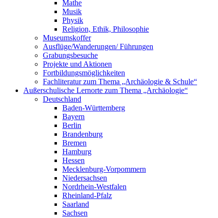
Mathe
Musik
Physik
Religion, Ethik, Philosophie
Museumskoffer
Ausflüge/Wanderungen/ Führungen
Grabungsbesuche
Projekte und Aktionen
Fortbildungsmöglichkeiten
Fachliteratur zum Thema „Archäologie & Schule“
Außerschulische Lernorte zum Thema „Archäologie“
Deutschland
Baden-Württemberg
Bayern
Berlin
Brandenburg
Bremen
Hamburg
Hessen
Mecklenburg-Vorpommern
Niedersachsen
Nordrhein-Westfalen
Rheinland-Pfalz
Saarland
Sachsen