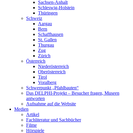
Sachsen-Anhalt
Schleswig-Holstein
Thüringen
Schweiz
Aargau
Bern
Schaffhausen
St. Gallen
Thurgau
Zug
Zürich
Österreich
Niederösterreich
Oberösterreich
Tirol
Voralberg
Schwerpunkt „Pfahlbauten“
Das DELPHI-Projekt – Besucher fragen, Museen
antworten
Aufnahme auf die Website
Medien
Artikel
Fachliteratur und Sachbücher
Filme
Hörspiele