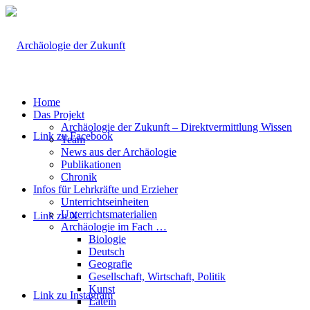
Home
Das Projekt
Archäologie der Zukunft – Direktvermittlung Wissen
Link zu Facebook
Team
News aus der Archäologie
Publikationen
Chronik
Infos für Lehrkräfte und Erzieher
Unterrichtseinheiten
Unterrichtsmaterialien
Link zu X
Archäologie im Fach …
Biologie
Deutsch
Geografie
Gesellschaft, Wirtschaft, Politik
Kunst
Link zu Instagram
Latein