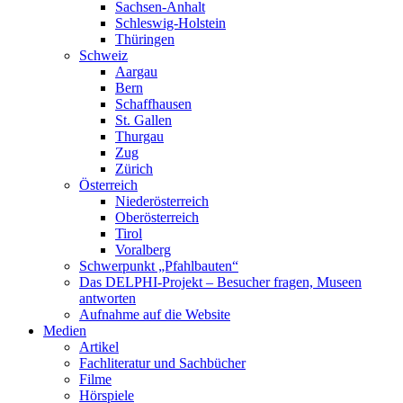
Sachsen-Anhalt
Schleswig-Holstein
Thüringen
Schweiz
Aargau
Bern
Schaffhausen
St. Gallen
Thurgau
Zug
Zürich
Österreich
Niederösterreich
Oberösterreich
Tirol
Voralberg
Schwerpunkt „Pfahlbauten“
Das DELPHI-Projekt – Besucher fragen, Museen
antworten
Aufnahme auf die Website
Medien
Artikel
Fachliteratur und Sachbücher
Filme
Hörspiele