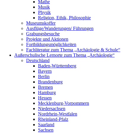
Mathe
Musik
Physik
Religion, Ethik, Philosophie
Museumskoffer
Ausflüge/Wanderungen/ Führungen
Grabungsbesuche
Projekte und Aktionen
Fortbildungsmöglichkeiten
Fachliteratur zum Thema „Archäologie & Schule“
Außerschulische Lernorte zum Thema „Archäologie“
Deutschland
Baden-Württemberg
Bayern
Berlin
Brandenburg
Bremen
Hamburg
Hessen
Mecklenburg-Vorpommern
Niedersachsen
Nordrhein-Westfalen
Rheinland-Pfalz
Saarland
Sachsen