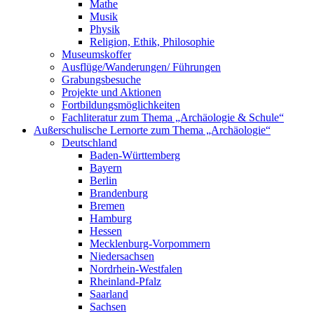
Mathe
Musik
Physik
Religion, Ethik, Philosophie
Museumskoffer
Ausflüge/Wanderungen/ Führungen
Grabungsbesuche
Projekte und Aktionen
Fortbildungsmöglichkeiten
Fachliteratur zum Thema „Archäologie & Schule“
Außerschulische Lernorte zum Thema „Archäologie“
Deutschland
Baden-Württemberg
Bayern
Berlin
Brandenburg
Bremen
Hamburg
Hessen
Mecklenburg-Vorpommern
Niedersachsen
Nordrhein-Westfalen
Rheinland-Pfalz
Saarland
Sachsen