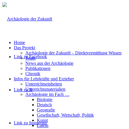
Home
Das Projekt
Archäologie der Zukunft – Direktvermittlung Wissen
Link zu Facebook
Team
News aus der Archäologie
Publikationen
Chronik
Infos für Lehrkräfte und Erzieher
Unterrichtseinheiten
Unterrichtsmaterialien
Link zu X
Archäologie im Fach …
Biologie
Deutsch
Geografie
Gesellschaft, Wirtschaft, Politik
Kunst
Link zu Instagram
Latein