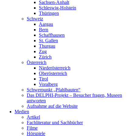
Sachsen-Anhalt
Schleswig-Holstein
Thüringen
Schweiz
Aargau
Bern
Schaffhausen
St. Gallen
Thurgau
Zug
Zürich
Österreich
Niederösterreich
Oberösterreich
Tirol
Voralberg
Schwerpunkt „Pfahlbauten“
Das DELPHI-Projekt – Besucher fragen, Museen
antworten
Aufnahme auf die Website
Medien
Artikel
Fachliteratur und Sachbücher
Filme
Hörspiele