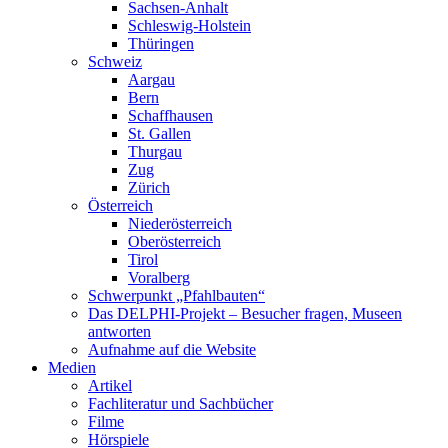
Sachsen-Anhalt
Schleswig-Holstein
Thüringen
Schweiz
Aargau
Bern
Schaffhausen
St. Gallen
Thurgau
Zug
Zürich
Österreich
Niederösterreich
Oberösterreich
Tirol
Voralberg
Schwerpunkt „Pfahlbauten“
Das DELPHI-Projekt – Besucher fragen, Museen
antworten
Aufnahme auf die Website
Medien
Artikel
Fachliteratur und Sachbücher
Filme
Hörspiele