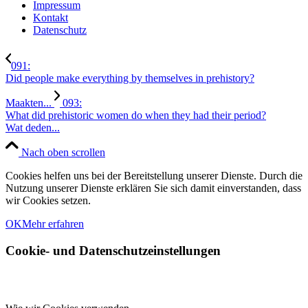
Impressum
Kontakt
Datenschutz
091:
Did people make everything by themselves in prehistory?
Maakten...
093:
What did prehistoric women do when they had their period?
Wat deden...
Nach oben scrollen
Cookies helfen uns bei der Bereitstellung unserer Dienste. Durch die
Nutzung unserer Dienste erklären Sie sich damit einverstanden, dass
wir Cookies setzen.
OK
Mehr erfahren
Cookie- und Datenschutzeinstellungen