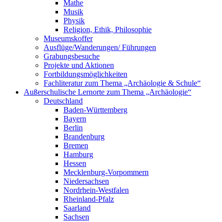
Mathe
Musik
Physik
Religion, Ethik, Philosophie
Museumskoffer
Ausflüge/Wanderungen/ Führungen
Grabungsbesuche
Projekte und Aktionen
Fortbildungsmöglichkeiten
Fachliteratur zum Thema „Archäologie & Schule“
Außerschulische Lernorte zum Thema „Archäologie“
Deutschland
Baden-Württemberg
Bayern
Berlin
Brandenburg
Bremen
Hamburg
Hessen
Mecklenburg-Vorpommern
Niedersachsen
Nordrhein-Westfalen
Rheinland-Pfalz
Saarland
Sachsen