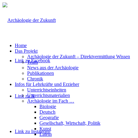
Home
Das Projekt
Archäologie der Zukunft – Direktvermittlung Wissen
Link zu Facebook
Team
News aus der Archäologie
Publikationen
Chronik
Infos für Lehrkräfte und Erzieher
Unterrichtseinheiten
Unterrichtsmaterialien
Link zu X
Archäologie im Fach …
Biologie
Deutsch
Geografie
Gesellschaft, Wirtschaft, Politik
Kunst
Link zu Instagram
Latein