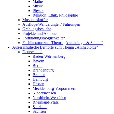
Mathe
Musik
Physik
Religion, Ethik, Philosophie
Museumskoffer
Ausflüge/Wanderungen/ Führungen
Grabungsbesuche
Projekte und Aktionen
Fortbildungsmöglichkeiten
Fachliteratur zum Thema „Archäologie & Schule“
Außerschulische Lernorte zum Thema „Archäologie“
Deutschland
Baden-Württemberg
Bayern
Berlin
Brandenburg
Bremen
Hamburg
Hessen
Mecklenburg-Vorpommern
Niedersachsen
Nordrhein-Westfalen
Rheinland-Pfalz
Saarland
Sachsen