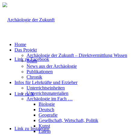
Home
Das Projekt
Archäologie der Zukunft – Direktvermittlung Wissen
Link zu Facebook
Team
News aus der Archäologie
Publikationen
Chronik
Infos für Lehrkräfte und Erzieher
Unterrichtseinheiten
Unterrichtsmaterialien
Link zu X
Archäologie im Fach …
Biologie
Deutsch
Geografie
Gesellschaft, Wirtschaft, Politik
Kunst
Link zu Instagram
Latein