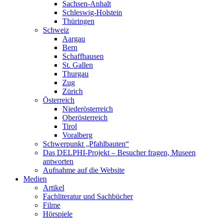
Sachsen-Anhalt
Schleswig-Holstein
Thüringen
Schweiz
Aargau
Bern
Schaffhausen
St. Gallen
Thurgau
Zug
Zürich
Österreich
Niederösterreich
Oberösterreich
Tirol
Voralberg
Schwerpunkt „Pfahlbauten“
Das DELPHI-Projekt – Besucher fragen, Museen
antworten
Aufnahme auf die Website
Medien
Artikel
Fachliteratur und Sachbücher
Filme
Hörspiele